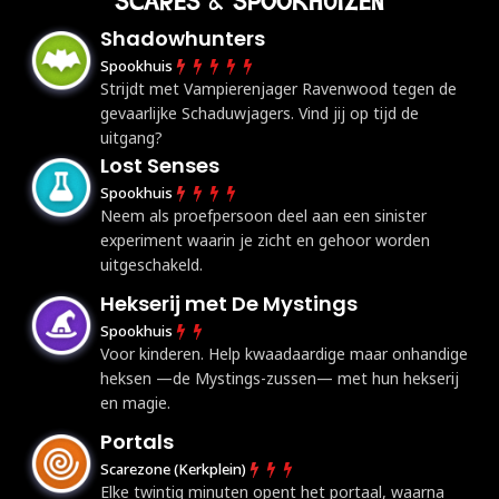
SCARES & SPOOKHUIZEN
Shadowhunters
Spookhuis
Strijdt met Vampierenjager Ravenwood tegen de
gevaarlijke Schaduwjagers. Vind jij op tijd de
uitgang?
Lost Senses
Spookhuis
Neem als proefpersoon deel aan een sinister
experiment waarin je zicht en gehoor worden
uitgeschakeld.
Hekserij met De Mystings
Spookhuis
Voor kinderen. Help kwaadaardige maar onhandige
heksen —de Mystings-zussen— met hun hekserij
en magie.
Portals
Scarezone (Kerkplein)
Elke twintig minuten opent het portaal, waarna